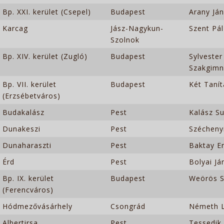
Bp. XXI. kerület (Csepel)
Budapest
Arany Ján
Karcag
Jász-Nagykun-
Szent Pál
Szolnok
Bp. XIV. kerület (Zugló)
Budapest
Sylveste
Szakgim
Bp. VII. kerület
Budapest
Két Tanít
(Erzsébetváros)
Budakalász
Pest
Kalász Su
Dunakeszi
Pest
Széchenyi
Dunaharaszti
Pest
Baktay E
Érd
Pest
Bolyai Já
Bp. IX. kerület
Budapest
Weörös S
(Ferencváros)
Hódmezővásárhely
Csongrád
Németh L
Albertirsa
Pest
Tessedik 