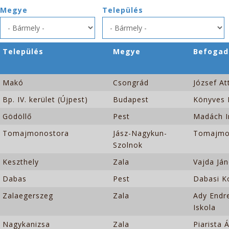
Skip to navigation
Ugrás a tartalomra
Megye
Település
Település
Megye
Befogad
Makó
Csongrád
József At
Bp. IV. kerület (Újpest)
Budapest
Könyves 
Gödöllő
Pest
Madách I
Tomajmonostora
Jász-Nagykun-
Tomajmon
Szolnok
Keszthely
Zala
Vajda Já
Dabas
Pest
Dabasi Ko
Zalaegerszeg
Zala
Ady Endr
Iskola
Nagykanizsa
Zala
Piarista 