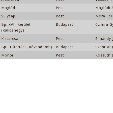
Maglód
Pest
Maglódi Á
Sülysáp
Pest
Móra Fere
Bp. XVII. kerület
Budapest
Czimra Gy
(Rákoshegy)
Kistarcsa
Pest
Simándy J
Bp. II. kerület (Rózsadomb)
Budapest
Szent An
Monor
Pest
Kossuth L