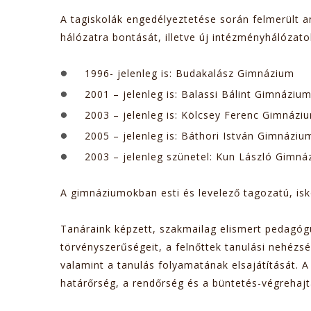
A tagiskolák engedélyeztetése során felmerült 
hálózatra bontását, illetve új intézményhálózato
1996- jelenleg is: Budakalász Gimnázium
2001 – jelenleg is: Balassi Bálint Gimnázi
2003 – jelenleg is: Kölcsey Ferenc Gimnáz
2005 – jelenleg is: Báthori István Gimnázi
2003 – jelenleg szünetel: Kun László Gim
A gimnáziumokban esti és levelező tagozatú, isko
Tanáraink képzett, szakmailag elismert pedagógu
törvényszerűségeit, a felnőttek tanulási nehézsé
valamint a tanulás folyamatának elsajátítását. A
határőrség, a rendőrség és a büntetés-végrehajt