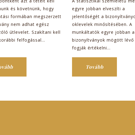
pontként azt a tételt kell
A statisztikai szemléletű me
nunk és követnünk, hogy
egyre jobban elveszíti a
atási formában megszerzett
jelentőségét a bizonyítvány
tvány nem adhat egész
oklevelek minősítésében. A
zóló útlevelet. Szakítani kell
munkáltatók egyre jobban a
korábbi felfogással...
bizonyítványok mögött lévő
fogják értékelni...
ovább
Tovább