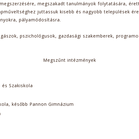
 megszerzésére, megszakadt tanulmányok folytatására, éret
lapműveltséghez juttassuk kisebb és nagyobb települések ér
ányokra, pályamódosításra.
jogászok, pszichológusok, gazdasági szakemberek, program
Megszűnt intézmények
a és Szakiskola
iskola, később Pannon Gimnázium
la