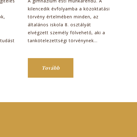
gítélés
A gimnázium esti munkarendű. A
kilencedik évfolyamba a közoktatási
ok,
törvény értelmében minden, az
általános iskola 8. osztályát
elvégzett személy fölvehető, aki a
 tudást
tankötelezettségi törvénynek...
Tovább