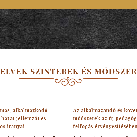
 ELVEK SZINTEREK ÉS MÓDSZE
lmas, alkalmazkodó
Az alkalmazandó és köve
 hazai jellemzői és
módszerek az új pedagóg
os irányai
felfogás érvényesítésébe