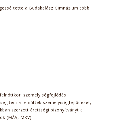
égessé tette a Budakalász Gimnázium több
felnőttkori személyiségfejlődés
segíteni a felnőttek személyiségfejlődését,
kban szerzett érettségi bizonyítványt a
ozók (MÁV, MKV).