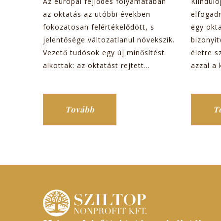
Az európai fejlődés folyamatában
Kiinduló
az oktatás az utóbbi években
elfogad
fokozatosan felértékelődött, s
egy okt
jelentősége változatlanul növekszik.
bizonyí
Vezető tudósok egy új minősítést
életre s
alkottak: az oktatást rejtett...
azzal a 
Tovább
T