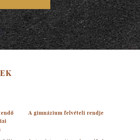
REK
tendő
A gimnázium felvételi rendje
iai
n