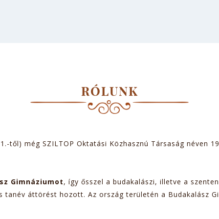
RÓLUNK
r 1.-től) még SZILTOP Oktatási Közhasznú Társaság néven 1
ász Gimnáziumot
, így ősszel a budakalászi, illetve a szent
s tanév áttörést hozott. Az ország területén a Budakalász G