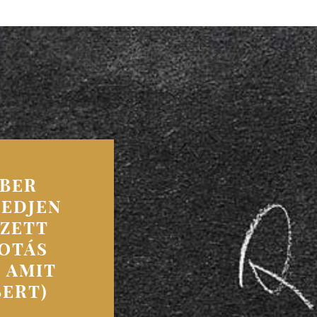
MBER
REDJEN
GZETT
KOTÁS
 AMIT
BERT)