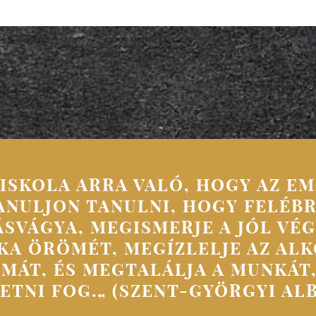
 ISKOLA ARRA VALÓ, HOGY AZ E
NULJON TANULNI, HOGY FELÉB
SVÁGYA, MEGISMERJE A JÓL VÉ
A ÖRÖMÉT, MEGÍZLELJE AZ AL
MÁT, ÉS MEGTALÁLJA A MUNKÁT,
ETNI FOG.„ (SZENT-GYÖRGYI AL