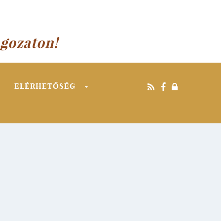
agozaton!
ELÉRHETŐSÉG