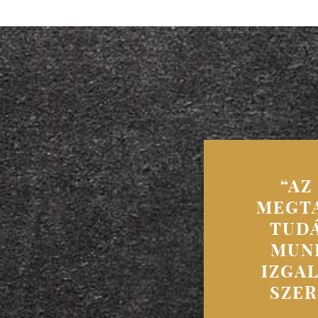
“AZ
MEGTA
TUDÁ
MUNK
IZGAL
SZER