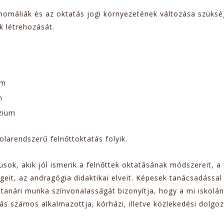
anomáliák és az oktatás jogi környezetének változása szüks
k létrehozását.
um
ium
um
názium
larendszerű felnőttoktatás folyik.
sok, akik jól ismerik a felnőttek oktatásának módszereit, a 
geit, az andragógia didaktikai elveit. Képesek tanácsadással 
 tanári munka színvonalasságát bizonyítja, hogy a mi iskolán
ás számos alkalmazottja, kórházi, illetve közlekedési dolg