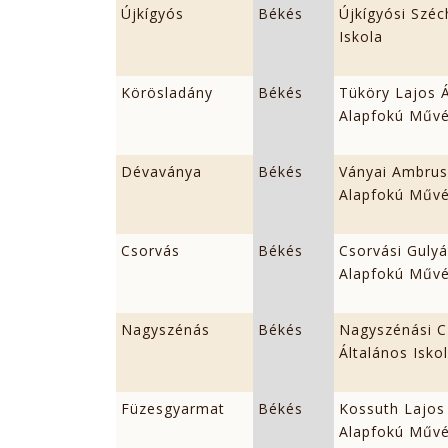
Újkígyós
Békés
Újkígyósi Széc
Iskola
Körösladány
Békés
Tüköry Lajos Á
Alapfokú Művé
Dévaványa
Békés
Ványai Ambrus 
Alapfokú Művé
Csorvás
Békés
Csorvási Gulyá
Alapfokú Művé
Nagyszénás
Békés
Nagyszénási 
Általános Isko
Füzesgyarmat
Békés
Kossuth Lajos 
Alapfokú Művé