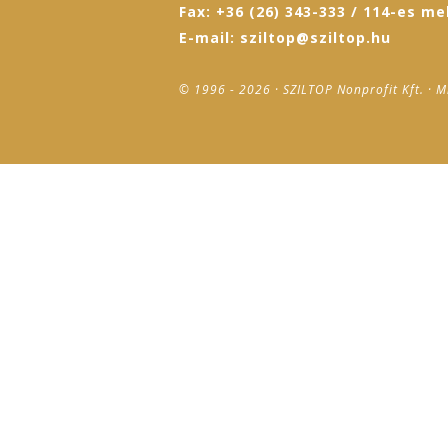
Fax: +36 (26) 343-333 / 114-es me
E-mail: sziltop@sziltop.hu
© 1996 - 2026 · SZILTOP Nonprofit Kft. · M