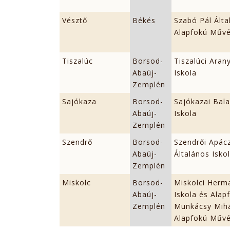
Vésztő
Békés
Szabó Pál Álta
Alapfokú Művé
Tiszalúc
Borsod-
Tiszalúci Aran
Abaúj-
Iskola
Zemplén
Sajókaza
Borsod-
Sajókazai Bala
Abaúj-
Iskola
Zemplén
Szendrő
Borsod-
Szendrői Apácz
Abaúj-
Általános Isko
Zemplén
Miskolc
Borsod-
Miskolci Herm
Abaúj-
Iskola és Alap
Zemplén
Munkácsy Mihá
Alapfokú Művé