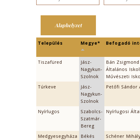
Település
Megye*
Befogadó in
Tiszafüred
Jász-
Bán Zsigmond
Nagykun-
Általános Isko
Szolnok
Művészeti Isk
Túrkeve
Jász-
Petőfi Sándor 
Nagykun-
Szolnok
Nyírlugos
Szabolcs-
Nyírlugosi Ált
Szatmár-
Bereg
Medgyesegyháza
Békés
Schéner Mihály