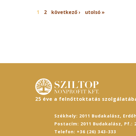
OLDALAK
1
2
következő ›
utolsó »
25 éve a felnőttoktatás szolgálatáb
Székhely: 2011 Budakalász, Erdőh
Postacím: 2011 Budakalász, Pf.: 
Telefon: +36 (26) 343-333