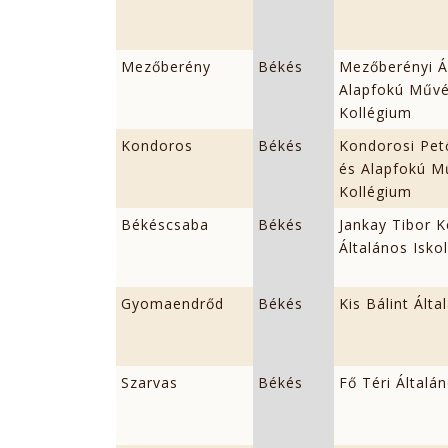
Mezőberény
Békés
Mezőberényi Ál
Alapfokú Művés
Kollégium
Kondoros
Békés
Kondorosi Pető
és Alapfokú Mű
Kollégium
Békéscsaba
Békés
Jankay Tibor K
Általános Isko
Gyomaendrőd
Békés
Kis Bálint Álta
Szarvas
Békés
Fő Téri Általá