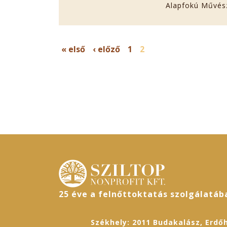
Alapfokú Művész
OLDALAK
« első
‹ előző
1
2
25 éve a felnőttoktatás szolgálatáb
Székhely: 2011 Budakalász, Erdőh