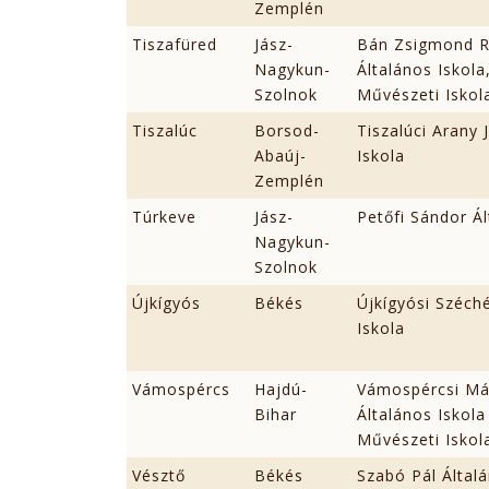
Zemplén
Tiszafüred
Jász-
Bán Zsigmond 
Nagykun-
Általános Iskola
Szolnok
Művészeti Iskol
Tiszalúc
Borsod-
Tiszalúci Arany 
Abaúj-
Iskola
Zemplén
Túrkeve
Jász-
Petőfi Sándor Ál
Nagykun-
Szolnok
Újkígyós
Békés
Újkígyósi Széché
Iskola
Vámospércs
Hajdú-
Vámospércsi Mát
Bihar
Általános Iskola
Művészeti Iskol
Vésztő
Békés
Szabó Pál Általá