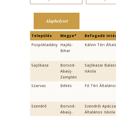
Település
Megye*
Befogadó int
Püspökladány
Hajdú-
Kálvin Téri Álta
Bihar
Sajókaza
Borsod-
Sajókazai Balass
Abaúj-
Iskola
Zemplén
Szarvas
Békés
Fő Téri Általáno
Szendrő
Borsod-
Szendrői Apácza
Abaúj-
Általános Iskola