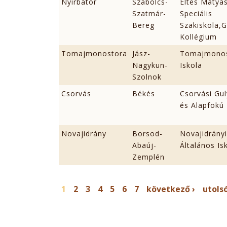
Nyírbátor
Szabolcs-
Éltes Mátyás
Szatmár-
Speciális
Bereg
Szakiskola,
Kollégium
Tomajmonostora
Jász-
Tomajmonost
Nagykun-
Iskola
Szolnok
Csorvás
Békés
Csorvási Gul
és Alapfokú 
Novajidrány
Borsod-
Novajidrány
Abaúj-
Általános Is
Zemplén
OLDALAK
1
2
3
4
5
6
7
következő ›
utols