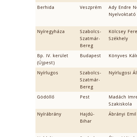
Berhida
Veszprém
Ady Endre N
Nyelvoktató 
Nyíregyháza
Szabolcs-
Kölcsey Fer
Szatmár-
Székhely
Bereg
Bp. IV. kerület
Budapest
Könyves Ká
(Újpest)
Nyírlugos
Szabolcs-
Nyírlugosi Á
Szatmár-
Bereg
Gödöllő
Pest
Madách Imre
Szakiskola
Nyírábrány
Hajdú-
Ábrányi Emil
Bihar