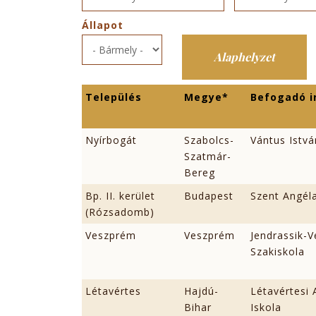
Állapot
Település
Megye*
Befogadó 
Nyírbogát
Szabolcs-
Vántus Istvá
Szatmár-
Bereg
Bp. II. kerület
Budapest
Szent Angél
(Rózsadomb)
Veszprém
Veszprém
Jendrassik-
Szakiskola
Létavértes
Hajdú-
Létavértesi 
Bihar
Iskola