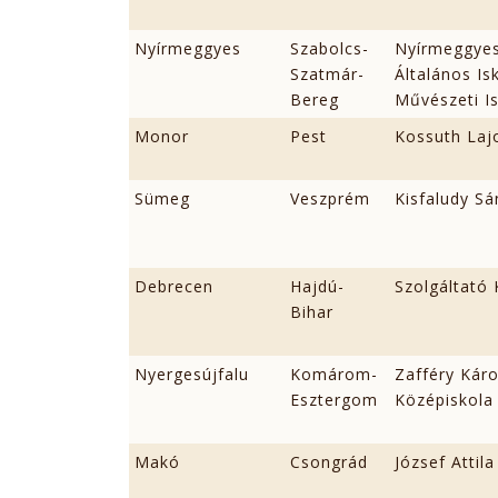
Nyírmeggyes
Szabolcs-
Nyírmeggyes
Szatmár-
Általános Is
Bereg
Művészeti I
Monor
Pest
Kossuth Lajo
Sümeg
Veszprém
Kisfaludy S
Debrecen
Hajdú-
Szolgáltató
Bihar
Nyergesújfalu
Komárom-
Zafféry Káro
Esztergom
Középiskola
Makó
Csongrád
József Attil