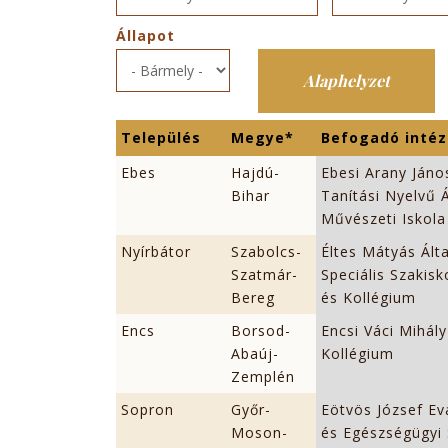
Állapot
Település
Megye*
Befogadó inté
Ebes
Hajdú-
Ebesi Arany Ján
Bihar
Tanítási Nyelvű 
Művészeti Iskola
Nyírbátor
Szabolcs-
Éltes Mátyás Álta
Szatmár-
Speciális Szakis
Bereg
és Kollégium
Encs
Borsod-
Encsi Váci Mihál
Abaúj-
Kollégium
Zemplén
Sopron
Győr-
Eötvös József E
Moson-
és Egészségügyi