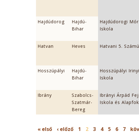
Hajdúdorog
Hajdú-
Hajdúdorogi Mór
Bihar
Iskola
Hatvan
Heves
Hatvani 5. Számú
Hosszúpályi
Hajdú-
Hosszúpályi Iriny
Bihar
Iskola
Ibrány
Szabolcs-
Ibrányi Árpád Fe
Szatmár-
Iskola és Alapfo
Bereg
OLDALAK
« első
‹ előző
1
2
3
4
5
6
7
köv