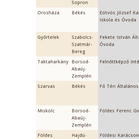
Sopron
Orosháza
Békés
Eötvös József Ka
Iskola és Óvoda
Győrtelek
Szabolcs-
Fekete István Ált
Szatmár-
Óvoda
Bereg
Taktaharkány
Borsod-
Felnőttképző Int
Abaúj-
Zemplén
Szarvas
Békés
Fő Téri Általános
Miskolc
Borsod-
Földes Ferenc G
Abaúj-
Zemplén
Földes
Hajdú-
Földesi Karácson