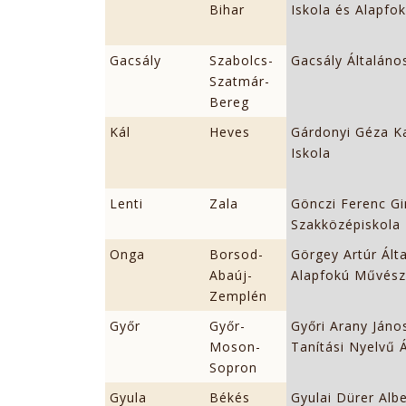
Bihar
Iskola és Alapfo
Gacsály
Szabolcs-
Gacsály Általáno
Szatmár-
Bereg
Kál
Heves
Gárdonyi Géza Ka
Iskola
Lenti
Zala
Gönczi Ferenc G
Szakközépiskola
Onga
Borsod-
Görgey Artúr Ált
Abaúj-
Alapfokú Művésze
Zemplén
Győr
Győr-
Győri Arany Jáno
Moson-
Tanítási Nyelvű Á
Sopron
Gyula
Békés
Gyulai Dürer Albe