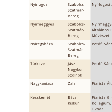
Nyírlugos
Szabolcs-
Nyírlugosi 
Szatmár-
Bereg
Nyírmeggyes
Szabolcs-
Nyírmeggye
Szatmár-
Általános 
Bereg
Művészeti 
Nyíregyháza
Szabolcs-
Petőfi Sán
Szatmár-
Bereg
Túrkeve
Jász-
Petőfi Sán
Nagykun-
Szolnok
Nagykanizsa
Zala
Piarista Ál
Kecskemét
Bács-
Piarista G
Kiskun
Kollégium,
Óvoda