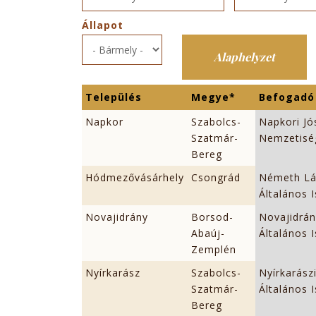
Állapot
Település
Megye*
Befogadó
Napkor
Szabolcs-
Napkori Jó
Szatmár-
Nemzetiség
Bereg
Hódmezővásárhely
Csongrád
Németh Lá
Általános 
Novajidrány
Borsod-
Novajidrán
Abaúj-
Általános 
Zemplén
Nyírkarász
Szabolcs-
Nyírkarász
Szatmár-
Általános 
Bereg