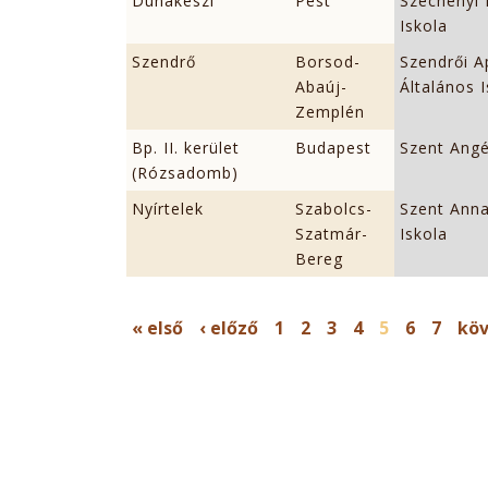
Dunakeszi
Pest
Széchenyi 
Iskola
Szendrő
Borsod-
Szendrői A
Abaúj-
Általános 
Zemplén
Bp. II. kerület
Budapest
Szent Ang
(Rózsadomb)
Nyírtelek
Szabolcs-
Szent Anna
Szatmár-
Iskola
Bereg
OLDALAK
« első
‹ előző
1
2
3
4
5
6
7
köv