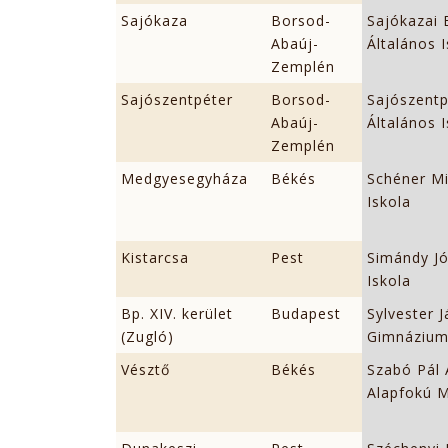
Sajókaza
Borsod-
Sajókazai 
Abaúj-
Általános 
Zemplén
Sajószentpéter
Borsod-
Sajószentp
Abaúj-
Általános 
Zemplén
Medgyesegyháza
Békés
Schéner Mi
Iskola
Kistarcsa
Pest
Simándy Jó
Iskola
Bp. XIV. kerület
Budapest
Sylvester 
(Zugló)
Gimnázium
Vésztő
Békés
Szabó Pál 
Alapfokú M