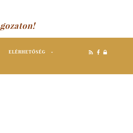
agozaton!
ELÉRHETŐSÉG