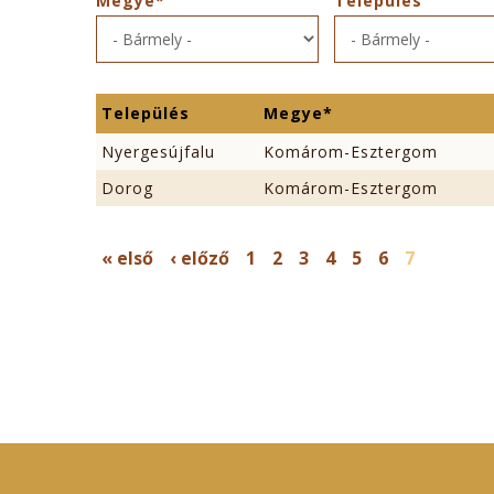
Megye*
Település
Település
Megye*
Nyergesújfalu
Komárom-Esztergom
Dorog
Komárom-Esztergom
OLDALAK
« első
‹ előző
1
2
3
4
5
6
7