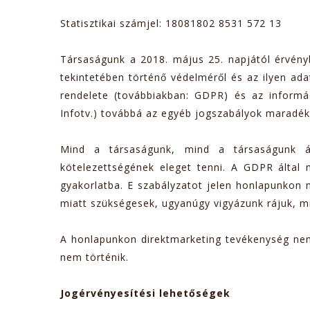
Statisztikai számjel: 18081802 8531 572 13
Társaságunk a 2018. május 25. napjától érvény
tekintetében történő védelméről és az ilyen ad
rendelete (továbbiakban: GDPR) és az informác
Infotv.) továbbá az egyéb jogszabályok maradék
Mind a társaságunk, mind a társaságunk ált
kötelezettségének eleget tenni. A GDPR által 
gyakorlatba. E szabályzatot jelen honlapunkon m
miatt szükségesek, ugyanúgy vigyázunk rájuk, m
A honlapunkon direktmarketing tevékenység nem
nem történik.
Jogérvényesítési lehetőségek