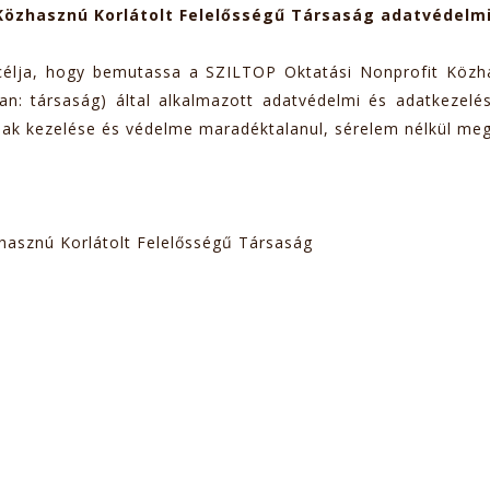
Közhasznú Korlátolt Felelősségű Társaság adatvédelmi
 célja, hogy bemutassa a SZILTOP Oktatási Nonprofit Közha
an: társaság) által alkalmazott adatvédelmi és adatkezelé
nak kezelése és védelme maradéktalanul, sérelem nélkül me
hasznú Korlátolt Felelősségű Társaság