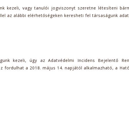
kezeli, vagy tanulói jogviszonyt szeretne létesíteni bármel
lel az alábbi elérhetőségeken keresheti fel társaságunk ada
unk kezeli, úgy az Adatvédelmi Incidens Bejelentő Rend
fordulhat a 2018. május 14. napjától alkalmazható, a Ható