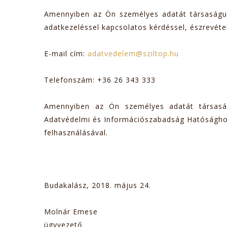
Amennyiben az Ön személyes adatát társaságunk 
adatkezeléssel kapcsolatos kérdéssel, észrevétel
E-mail cím:
adatvedelem@sziltop.hu
Telefonszám: +36 26 343 333
Amennyiben az Ön személyes adatát társaság
Adatvédelmi és Információszabadság Hatósághoz 
felhasználásával.
Budakalász, 2018. május 24.
Molnár Emese
ügyvezető