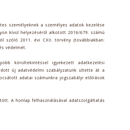
zetes személyeknek a személyes adatok kezelése
yon kívül helyezéséről alkotott 2016/679. számú
l szóló 2011. évi CXII. törvény (továbbiakban:
és védelmét.
bb körültekintéssel igyekezett adatkezelési
dott új adatvédelmi szabályzatunk ültette át a
bocsátott adatai számunkra jogszabályi előírások
tt. A honlap felhasználásával adatszolgáltatás