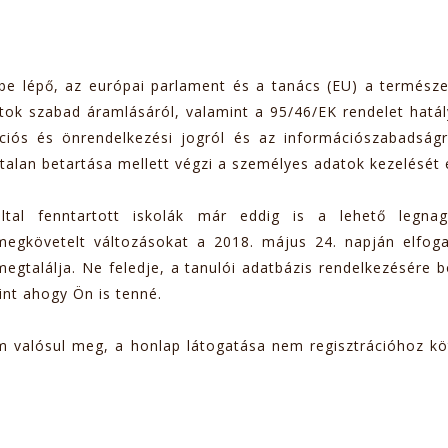
be lépő, az európai parlament és a tanács (EU) a termés
atok szabad áramlásáról, valamint a 95/46/EK rendelet hatál
iós és önrendelkezési jogról és az információszabadságró
talan betartása mellett végzi a személyes adatok kezelését 
al fenntartott iskolák már eddig is a lehető legnagyo
megkövetelt változásokat a 2018. május 24. napján elfoga
egtalálja. Ne feledje, a tanulói adatbázis rendelkezésére 
int ahogy Ön is tenné.
 valósul meg, a honlap látogatása nem regisztrációhoz kötö