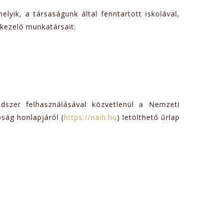
yik, a társaságunk által fenntartott iskolával,
tkezelő munkatársait:
szer felhasználásával közvetlenül a Nemzeti
ság honlapjáról (
https://naih.hu
) letölthető űrlap