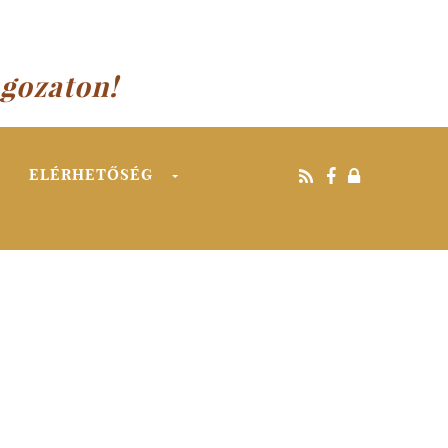
agozaton!
ELÉRHETŐSÉG