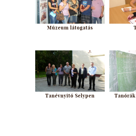
Múzeum látogatás
Tanévnyitó Selypen
Tanórák