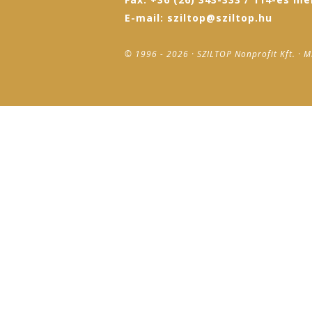
E-mail: sziltop@sziltop.hu
© 1996 - 2026 · SZILTOP Nonprofit Kft. · M