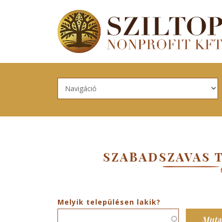
Skip to navigation
Ugrás a tartalomra
SZABADSZAVAS 
Melyik településen lakik?