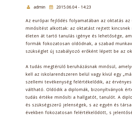
admin
2015.06.04 - 14:23
Az európai fejlődés folyamatában az oktatás az 
minősítést alkottak: az oktatást rejtett kincsnek
életen át tartó tanulás igénye és lehetősége, 
formák fokozatosan oldódnak, a szabad munkaválla
szükséglet új szabályozó erőként lépett be az ok
A tudás megtérülő beruházásnak minősül, amelyé
kell az iskolarendszeren belül vagy kívül egy „má
szellemi tevékenység felértékelődik, az érvényes
váltható. Oldódik a diplomák, bizonyítványok 
tudás értéke minősíti a hallgatót, tanulót. A di
és szükségszerű jelenségek, s az egyén és társ
években fokozatosan felértékelődött, s jelentősé