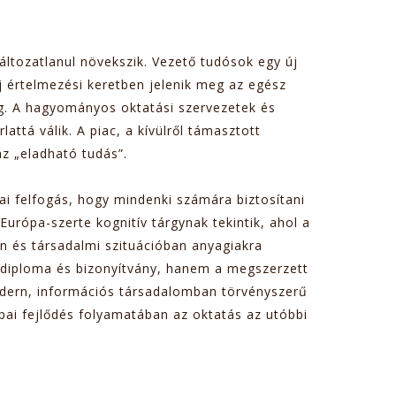
áltozatlanul növekszik. Vezető tudósok egy új
 Új értelmezési keretben jelenik meg az egész
eg. A hagyományos oktatási szervezetek és
ttá válik. A piac, a kívülről támasztott
az „eladható tudás”.
i felfogás, hogy mindenki számára biztosítani
Európa-szerte kognitív tárgynak tekintik, ahol a
an és társadalmi szituációban anyagiakra
 diploma és bizonyítvány, hanem a megszerzett
 modern, információs társadalomban törvényszerű
ai fejlődés folyamatában az oktatás az utóbbi