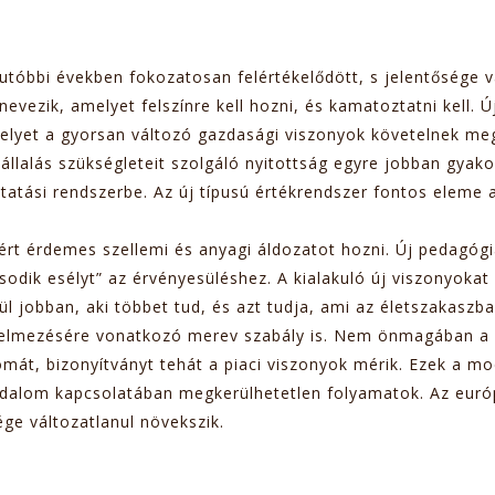
utóbbi években fokozatosan felértékelődött, s jelentősége v
 nevezik, amelyet felszínre kell hozni, és kamatoztatni kell.
amelyet a gyorsan változó gazdasági viszonyok követelnek m
lás szükségleteit szolgáló nyitottság egyre jobban gyakorla
tatási rendszerbe. Az új típusú értékrendszer fontos eleme 
rt érdemes szellemi és anyagi áldozatot hozni. Új pedagógia
sodik esélyt” az érvényesüléshez. A kialakuló új viszonyokat 
ül jobban, aki többet tud, és azt tudja, ami az életszakaszb
értelmezésére vonatkozó merev szabály is. Nem önmagában a
plomát, bizonyítványt tehát a piaci viszonyok mérik. Ezek a
adalom kapcsolatában megkerülhetetlen folyamatok. Az európ
ge változatlanul növekszik.