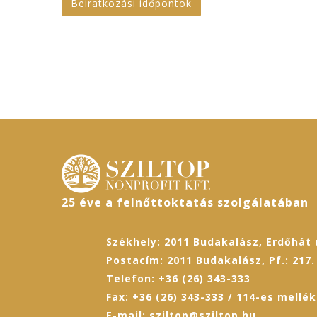
Beiratkozási időpontok
25 éve a felnőttoktatás szolgálatában
Székhely: 2011 Budakalász, Erdőhát u
Postacím: 2011 Budakalász, Pf.: 217.
Telefon: +36 (26) 343-333
Fax: +36 (26) 343-333 / 114-es mellék
E-mail: sziltop@sziltop.hu