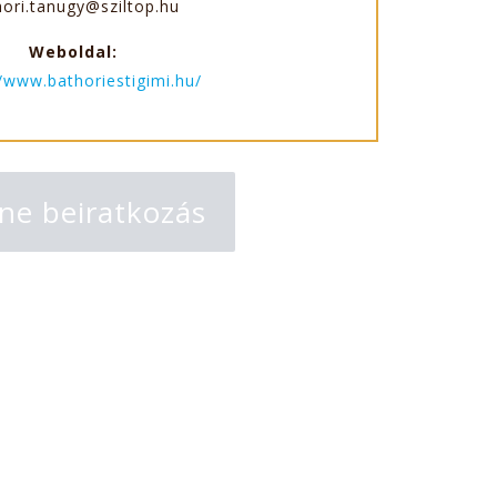
hori.tanugy@sziltop.hu
Weboldal:
//www.bathoriestigimi.hu/
ne beiratkozás