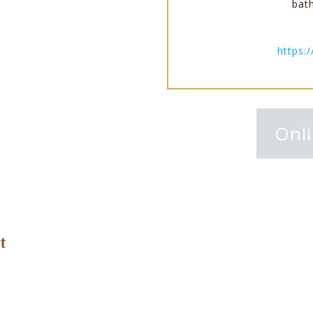
bat
https:
Onli
t