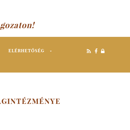
agozaton!
ELÉRHETŐSÉG
TAGINTÉZMÉNYE