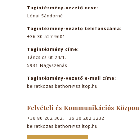
Tagintézmény-vezető neve:
Lónai Sándorné
Tagintézmény-vezető telefonszáma:
+36 30 527 9601
Tagintézmény címe:
Táncsics út 24/1.
5931
Nagyszénás
Tagintézmény-vezető e-mail címe:
beiratkozas.bathori@sziltop.hu
Felvételi és Kommunikációs Közpon
+36 80 202 302, +36 30 202 3232
beiratkozas.bathori@sziltop.hu