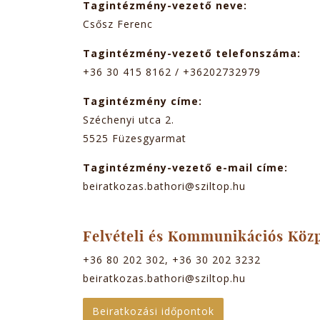
Tagintézmény-vezető neve:
Csősz Ferenc
Tagintézmény-vezető telefonszáma:
+36 30 415 8162 / +36202732979
Tagintézmény címe:
Széchenyi utca 2.
5525
Füzesgyarmat
Tagintézmény-vezető e-mail címe:
beiratkozas.bathori@sziltop.hu
Felvételi és Kommunikációs Köz
+36 80 202 302, +36 30 202 3232
beiratkozas.bathori@sziltop.hu
Beiratkozási időpontok