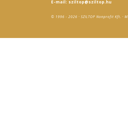
E-mail: sziltop@sziltop.hu
© 1996 - 2026 · SZILTOP Nonprofit Kft. · M