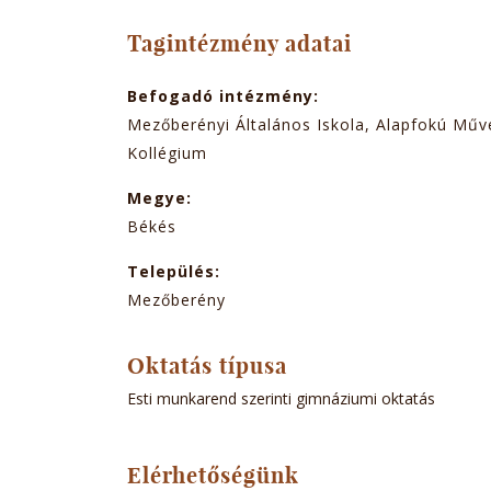
TABOK
Tagintézmény adatai
Befogadó intézmény:
Mezőberényi Általános Iskola, Alapfokú Művé
Kollégium
Megye:
Békés
Település:
Mezőberény
Oktatás típusa
Esti munkarend szerinti gimnáziumi oktatás
Elérhetőségünk