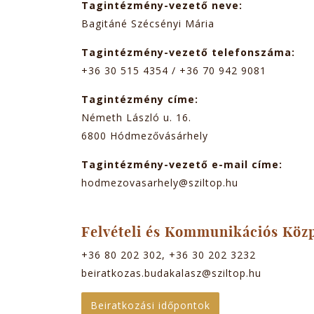
Tagintézmény-vezető neve:
Bagitáné Szécsényi Mária
Tagintézmény-vezető telefonszáma:
+36 30 515 4354 / +36 70 942 9081
Tagintézmény címe:
Németh László u. 16.
6800
Hódmezővásárhely
Tagintézmény-vezető e-mail címe:
hodmezovasarhely@sziltop.hu
Felvételi és Kommunikációs Köz
+36 80 202 302, +36 30 202 3232
beiratkozas.budakalasz@sziltop.hu
Beiratkozási időpontok