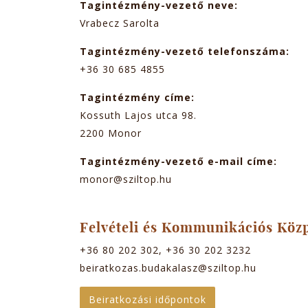
Tagintézmény-vezető neve:
Vrabecz Sarolta
Tagintézmény-vezető telefonszáma:
+36 30 685 4855
Tagintézmény címe:
Kossuth Lajos utca 98.
2200
Monor
Tagintézmény-vezető e-mail címe:
monor@sziltop.hu
Felvételi és Kommunikációs Köz
+36 80 202 302, +36 30 202 3232
beiratkozas.budakalasz@sziltop.hu
Beiratkozási időpontok