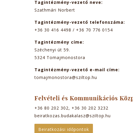
Tagintézmény-vezető neve:
Szathmári Norbert
Tagintézmény-vezető telefonszáma:
+36 30 416 4498 / +36 70 776 0154
Tagintézmény címe:
Széchenyi út 59.
5324
Tomajmonostora
Tagintézmény-vezető e-mail címe:
tomajmonostora@sziltop.hu
Felvételi és Kommunikációs Köz
+36 80 202 302, +36 30 202 3232
beiratkozas.budakalasz@sziltop.hu
Beiratkozási időpontok