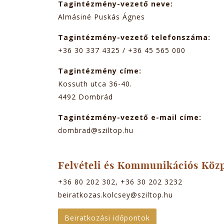
Tagintézmény-vezető neve:
Almásiné Puskás Ágnes
Tagintézmény-vezető telefonszáma:
+36 30 337 4325 / +36 45 565 000
Tagintézmény címe:
Kossuth utca 36-40.
4492
Dombrád
Tagintézmény-vezető e-mail címe:
dombrad@sziltop.hu
Felvételi és Kommunikációs Köz
+36 80 202 302, +36 30 202 3232
beiratkozas.kolcsey@sziltop.hu
Beiratkozási időpontok