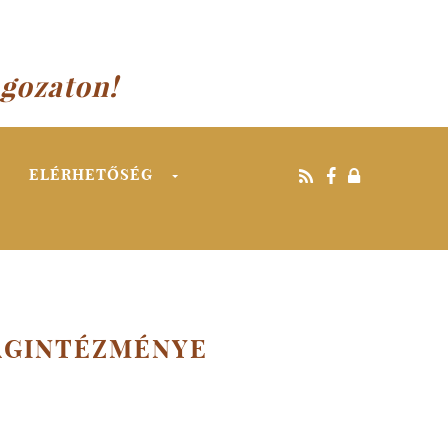
agozaton!
ELÉRHETŐSÉG
AGINTÉZMÉNYE