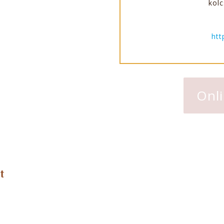
kolc
htt
Onli
t