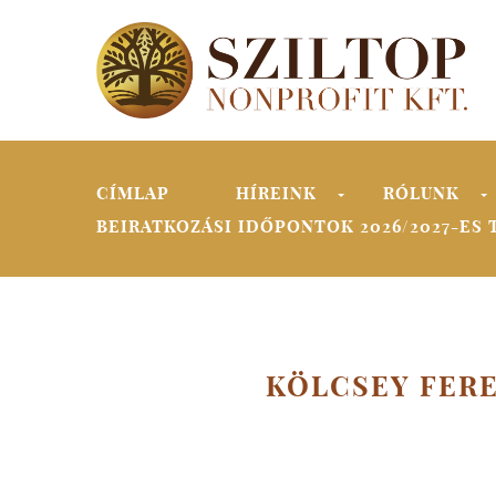
Skip to navigation
Ugrás a tartalomra
CÍMLAP
HÍREINK
RÓLUNK
»
BEIRATKOZÁSI IDŐPONTOK 2026/2027-ES 
KÖLCSEY FER