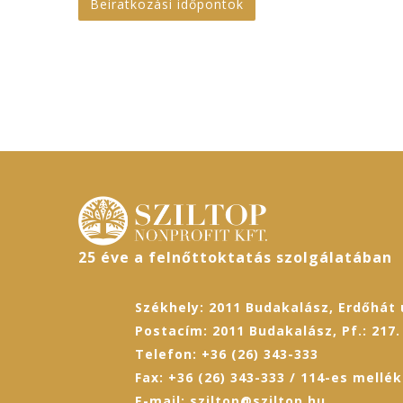
Beiratkozási időpontok
25 éve a felnőttoktatás szolgálatában
Székhely: 2011 Budakalász, Erdőhát u
Postacím: 2011 Budakalász, Pf.: 217.
Telefon: +36 (26) 343-333
Fax: +36 (26) 343-333 / 114-es mellék
E-mail: sziltop@sziltop.hu