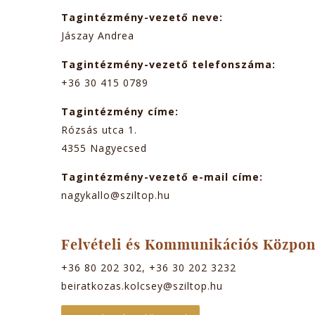
Tagintézmény-vezető neve:
Jászay Andrea
Tagintézmény-vezető telefonszáma:
+36 30 415 0789
Tagintézmény címe:
Rózsás utca 1.
4355
Nagyecsed
Tagintézmény-vezető e-mail címe:
nagykallo@sziltop.hu
Felvételi és Kommunikációs Közpon
+36 80 202 302, +36 30 202 3232
beiratkozas.kolcsey@sziltop.hu