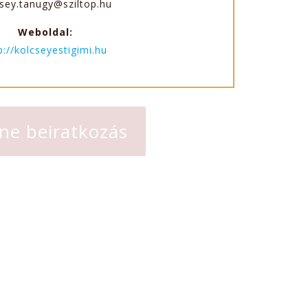
sey.tanugy@sziltop.hu
Weboldal:
p://kolcseyestigimi.hu
ne beiratkozás