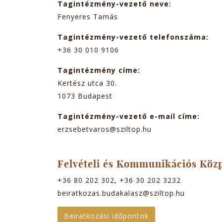
Tagintézmény-vezető neve:
Fenyeres Tamás
Tagintézmény-vezető telefonszáma:
+36 30 010 9106
Tagintézmény címe:
Kertész utca 30.
1073
Budapest
Tagintézmény-vezető e-mail címe:
erzsebetvaros@sziltop.hu
Felvételi és Kommunikációs Köz
+36 80 202 302, +36 30 202 3232
beiratkozas.budakalasz@sziltop.hu
Beiratkozási időpontok