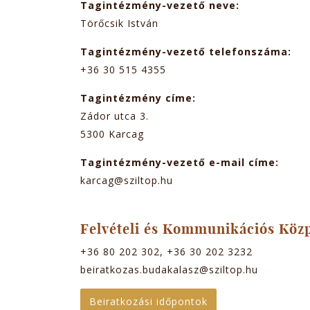
Tagintézmény-vezető neve:
Törőcsik István
Tagintézmény-vezető telefonszáma:
+36 30 515 4355
Tagintézmény címe:
Zádor utca 3.
5300
Karcag
Tagintézmény-vezető e-mail címe:
karcag@sziltop.hu
Felvételi és Kommunikációs Köz
+36 80 202 302, +36 30 202 3232
beiratkozas.budakalasz@sziltop.hu
Beiratkozási időpontok