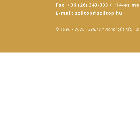
Fax: +36 (26) 343-333 / 114-es me
E-mail: sziltop@sziltop.hu
© 1996 - 2026 · SZILTOP Nonprofit Kft. · M