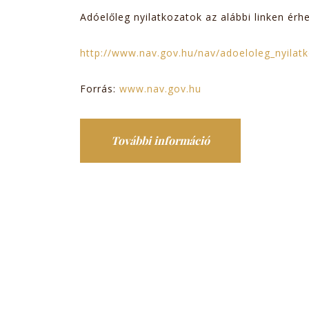
Adóelőleg nyilatkozatok az alábbi linken érhe
http://www.nav.gov.hu/nav/adoeloleg_nyilat
Forrás:
www.nav.gov.hu
További információ
Adóelőleg nyilatko
tartalommal kapcso