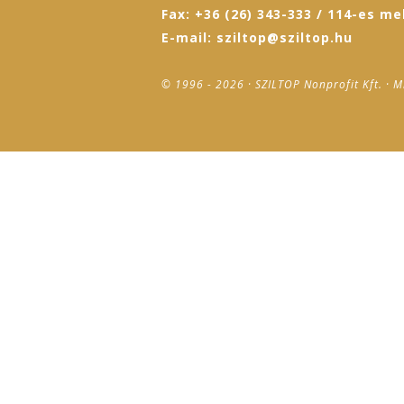
Fax: +36 (26) 343-333 / 114-es me
E-mail: sziltop@sziltop.hu
© 1996 - 2026 · SZILTOP Nonprofit Kft. · M