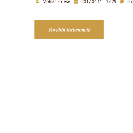
Molnár Emese
2017.04.11 - 13:29
0 
További információ
Dunaharaszti Tagi
Középszintű fizika 
kísérletei tartalom