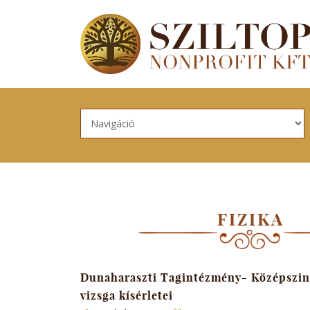
Skip to navigation
Ugrás a tartalomra
FIZIKA
Dunaharaszti Tagintézmény- Középszintű
vizsga kísérletei