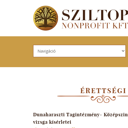
Skip to navigation
Ugrás a tartalomra
ÉRETTSÉGI
Dunaharaszti Tagintézmény- Középszintű
vizsga kísérletei