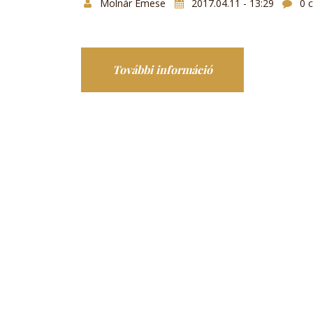
Molnár Emese
2017.04.11 - 13:29
0 
További információ
Dunaharaszti Tagi
Középszintű fizika 
kísérletei tartalom