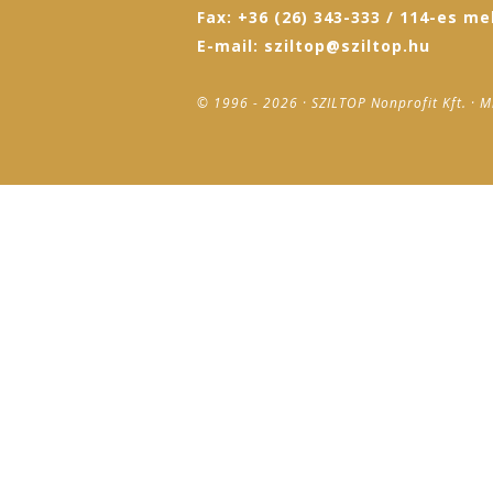
Fax: +36 (26) 343-333 / 114-es me
E-mail: sziltop@sziltop.hu
© 1996 - 2026 · SZILTOP Nonprofit Kft. · M