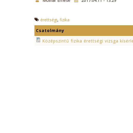
Molnár Emese
2017.04.11 - 13:29
érettségi
fizika
Csatolmány
Középszintű fizika érettségi vizsga kísérl