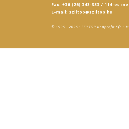
Fax: +36 (26) 343-333 / 114-es me
E-mail: sziltop@sziltop.hu
© 1996 - 2026 · SZILTOP Nonprofit Kft. · M