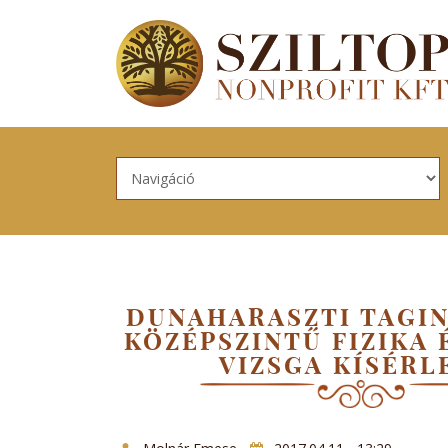
Skip to navigation
Ugrás a tartalomra
DUNAHARASZTI TAGI
KÖZÉPSZINTŰ FIZIKA 
VIZSGA KÍSÉRL