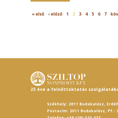
OLDALAK
« első
‹ előző
1
2
3
4
5
6
7
köv
25 éve a felnőttoktatás szolgálatáb
Székhely: 2011 Budakalász, Erdőh
Postacím: 2011 Budakalász, Pf.: 
Telefon: +36 (26) 343-333