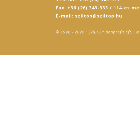
Fax: +36 (26) 343-333 / 114-es me
E-mail: sziltop@sziltop.hu
© 1996 - 2026 · SZILTOP Nonprofit Kft. · M