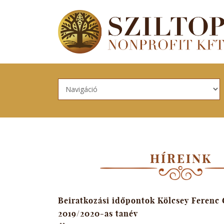
Skip to navigation
Ugrás a tartalomra
HÍREINK
Beiratkozási időpontok Kölcsey Feren
2019/2020-as tanév