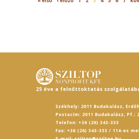
« első
‹ előző
1
2
3
4
5
6
7
köv
25 éve a felnőttoktatás szolgálatáb
Székhely: 2011 Budakalász, Erdőh
Postacím: 2011 Budakalász, Pf.: 
Telefon: +36 (26) 343-333
Fax: +36 (26) 343-333 / 114-es me
E-mail: sziltop@sziltop.hu