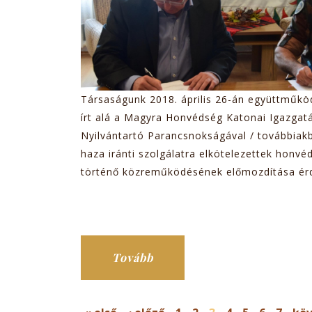
Társaságunk 2018. április 26-án együttműkö
írt alá a Magyra Honvédség Katonai Igazgatá
Nyilvántartó Parancsnokságával / továbbia
haza iránti szolgálatra elkötelezettek honvé
történő közreműködésének előmozdítása ér
Tovább
OLDALAK