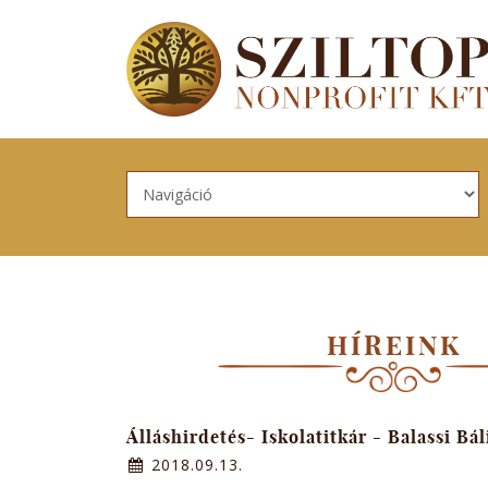
Skip to navigation
Ugrás a tartalomra
HÍREINK
Álláshirdetés- Iskolatitkár - Balassi B
2018.09.13.