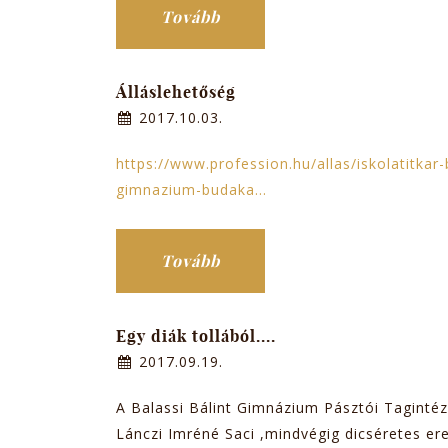
Tovább
Álláslehetőség
2017.10.03.
https://www.profession.hu/allas/iskolatitkar
gimnazium-budaka...
Tovább
Egy diák tollából....
2017.09.19.
A Balassi Bálint Gimnázium Pásztói Tagint
Lánczi Imréné Saci ,mindvégig dicséretes er