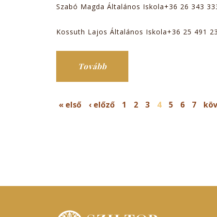
Szabó Magda Általános Iskola+36 26 343 33
Kossuth Lajos Általános Iskola+36 25 491 2
Tovább
OLDALAK
« első
‹ előző
1
2
3
4
5
6
7
köv